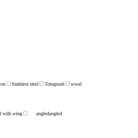
icon
Stainless steel
Tetogranit
wood
d with wing
angled
angled