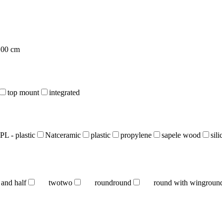
100 cm
top mount
integrated
PL - plastic
Natceramic
plastic
propylene
sapele wood
sil
 and half
two
two
round
round
round with wing
roun