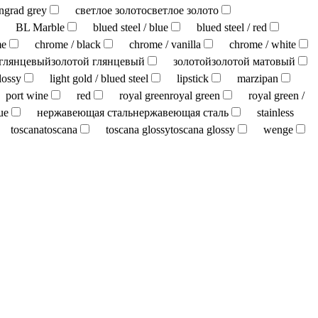
ingrad grey
светлое золото
светлое золото
BL Marble
blued steel / blue
blued steel / red
me
chrome / black
chrome / vanilla
chrome / white
 глянцевый
золотой глянцевый
золотой
золотой матовый
lossy
light gold / blued steel
lipstick
marzipan
port wine
red
royal green
royal green
royal green /
ue
нержавеющая сталь
нержавеющая сталь
stainless
toscana
toscana
toscana glossy
toscana glossy
wenge