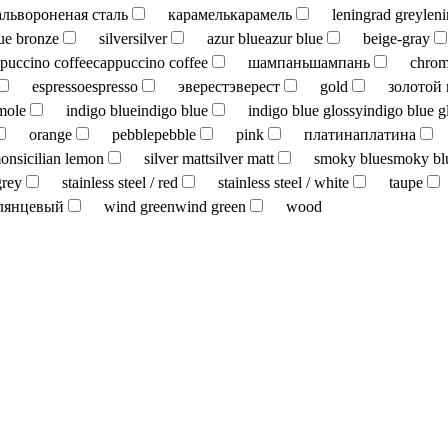
аль
вороненая сталь
карамель
карамель
leningrad grey
len
ue bronze
silver
silver
azur blue
azur blue
beige-gray
puccino coffee
cappuccino coffee
шампань
шампань
chro
espresso
espresso
эверест
эверест
gold
золотой
mole
indigo blue
indigo blue
indigo blue glossy
indigo blue g
orange
pebble
pebble
pink
платина
платина
mon
sicilian lemon
silver matt
silver matt
smoky blue
smoky bl
grey
stainless steel / red
stainless steel / white
taupe
лянцевый
wind green
wind green
wood