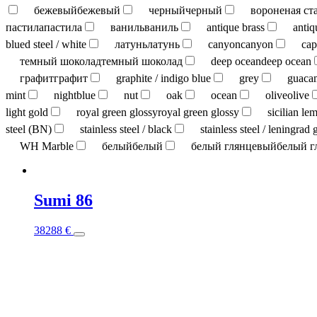
бежевый
бежевый
черный
черный
вороненая ст
пастила
пастила
ваниль
ваниль
antique brass
antiq
blued steel / white
латунь
латунь
canyon
canyon
cap
темный шоколад
темный шоколад
deep ocean
deep ocean
графит
графит
graphite / indigo blue
grey
guaca
mint
nightblue
nut
oak
ocean
olive
olive
light gold
royal green glossy
royal green glossy
sicilian le
steel (BN)
stainless steel / black
stainless steel / leningrad 
WH Marble
белый
белый
белый глянцевый
белый г
Sumi 86
This
38288
€
product
has
multiple
variants.
The
options