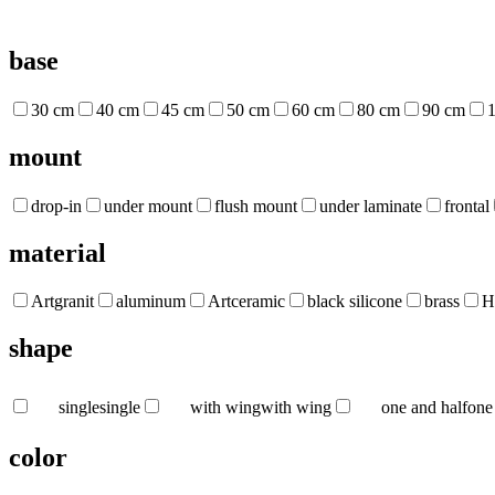
base
30 cm
40 cm
45 cm
50 cm
60 cm
80 cm
90 cm
mount
drop-in
under mount
flush mount
under laminate
frontal
material
Artgranit
aluminum
Artceramic
black silicone
brass
H
shape
single
single
with wing
with wing
one and half
one
color